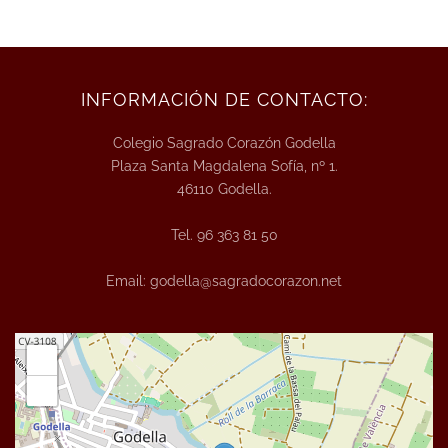
INFORMACIÓN DE CONTACTO:
Colegio Sagrado Corazón Godella
Plaza Santa Magdalena Sofía, nº 1.
46110 Godella.
Tel
. 96 363 81 50
Email
: godella@sagradocorazon.net
+
−